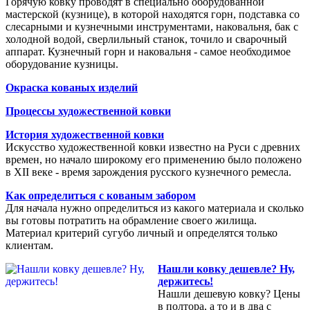
Горячую ковку проводят в специально оборудованной
мастерской (кузнице), в которой находятся горн, подставка со
слесарными и кузнечными инструментами, наковальня, бак с
холодной водой, сверлильный станок, точило и сварочный
аппарат. Кузнечный горн и наковальня - самое необходимое
оборудование кузницы.
Окраска кованых изделий
Процессы художественной ковки
История художественной ковки
Искусство художественной ковки известно на Руси с древних
времен, но начало широкому его применению было положено
в XII веке - время зарождения русского кузнечного ремесла.
Как определиться с кованым забором
Для начала нужно определиться из какого материала и сколько
вы готовы потратить на обрамление своего жилища.
Материал критерий сугубо личный и определятся только
клиентам.
Нашли ковку дешевле? Ну,
держитесь!
Нашли дешевую ковку? Цены
в полтора, а то и в два с