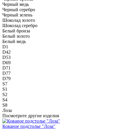
Черный медь
Черный серебро
Черный зелень
Шоколад золото
Шоколад серебро
Белый бронза
Белый золото
Белый медь
D1
D42
D53
D69
D71
D77
D79
S7
S1
S2
S4
S8
Лоза
Посмотрите другие изделия
Кованое подстолье "Лоза"