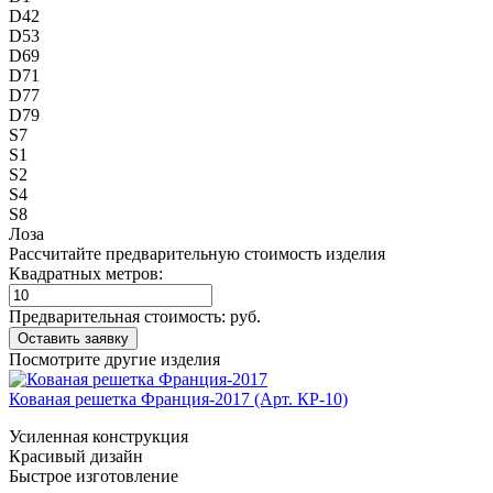
D42
D53
D69
D71
D77
D79
S7
S1
S2
S4
S8
Лоза
Рассчитайте предварительную стоимость изделия
Квадратных метров:
Предварительная стоимость:
руб.
Посмотрите другие изделия
Кованая решетка Франция-2017 (Арт. КР-10)
Усиленная конструкция
Красивый дизайн
Быстрое изготовление