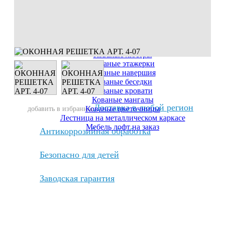
Кованые французские балконы
Кованые заборы
Кованые лестницы "под ключ"
Кованые решетки для камина
Кованые балконы
Кованые решетки на окна
Кованые люстры
Кованые этажерки
Кованые навершия
Кованые беседки
Кованые кровати
Кованые мангалы
Доставка в любой регион
Кованые цветочницы
добавить в избранное
Лестница на металлическом каркасе
Мебель лофт на заказ
Антикоррозийная обработка
Безопасно для детей
Заводская гарантия