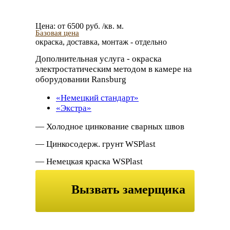
Цена:
от
6500
руб. /кв. м.
Базовая цена
окраска, доставка, монтаж - отдельно
Дополнительная услуга
- окраска
электростатическим методом в камере на
оборудовании Ransburg
«Немецкий стандарт»
«Экстра»
— Холодное цинкование сварных швов
— Цинкосодерж. грунт WSPlast
— Немецкая краска WSPlast
— Декоративный лак патина
Вызвать замерщика
Дополнительная антикоррозийная
обработка металла
или заказать
обратный звонок
— Дробеструйная обработка;