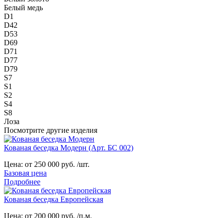
Белый медь
D1
D42
D53
D69
D71
D77
D79
S7
S1
S2
S4
S8
Лоза
Посмотрите другие изделия
Кованая беседка Модерн (Арт. БС 002)
Цена:
от 250 000 руб. /шт.
Базовая цена
Подробнее
Кованая беседка Европейская
Цена:
от 200 000 руб. /п.м.