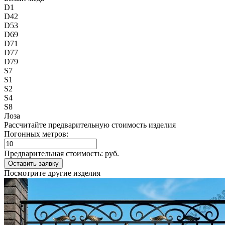
D1
D42
D53
D69
D71
D77
D79
S7
S1
S2
S4
S8
Лоза
Рассчитайте предварительную стоимость изделия
Погонных метров:
Предварительная стоимость:
руб.
Посмотрите другие изделия