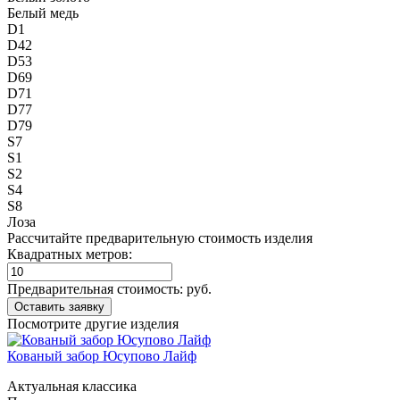
Белый медь
D1
D42
D53
D69
D71
D77
D79
S7
S1
S2
S4
S8
Лоза
Рассчитайте предварительную стоимость изделия
Квадратных метров:
Предварительная стоимость:
руб.
Посмотрите другие изделия
Кованый забор Юсупово Лайф
Актуальная классика