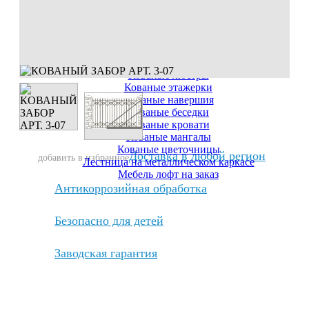
Кованые французские балконы
Кованые заборы
Кованые лестницы "под ключ"
Кованые решетки для камина
Кованые балконы
Кованые решетки на окна
Кованые люстры
Кованые этажерки
Кованые навершия
Кованые беседки
Кованые кровати
Кованые мангалы
Кованые цветочницы
Доставка в любой регион
добавить в избранное
Лестница на металлическом каркасе
Мебель лофт на заказ
Антикоррозийная обработка
Безопасно для детей
Заводская гарантия