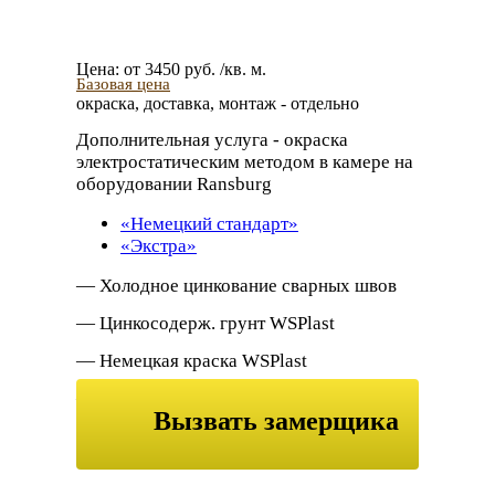
Цена:
от
3450
руб. /кв. м.
Базовая цена
окраска, доставка, монтаж - отдельно
Дополнительная услуга
- окраска
электростатическим методом в камере на
оборудовании Ransburg
«Немецкий стандарт»
«Экстра»
— Холодное цинкование сварных швов
— Цинкосодерж. грунт WSPlast
— Немецкая краска WSPlast
— Декоративный лак патина
Вызвать замерщика
Дополнительная антикоррозийная
обработка металла
или заказать
обратный звонок