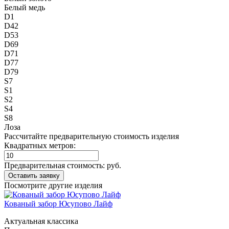
Белый медь
D1
D42
D53
D69
D71
D77
D79
S7
S1
S2
S4
S8
Лоза
Рассчитайте предварительную стоимость изделия
Квадратных метров:
Предварительная стоимость:
руб.
Посмотрите другие изделия
Кованый забор Юсупово Лайф
Актуальная классика