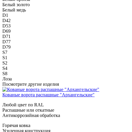
Белый золото
Белый медь
D1
D42
D53
D69
D71
D77
D79
S7
S1
S2
S4
S8
Лоза
Посмотрите другие изделия
Кованые ворота распашные "Архангельские"
Любой цвет по RAL
Распашные или откатные
Антикоррозийная обработка
Горячая ковка
Усиленная конструкция