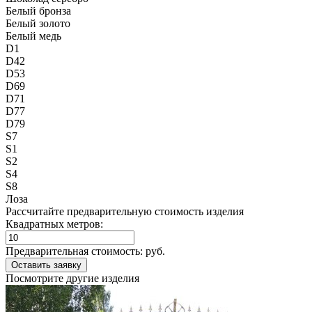
Белый бронза
Белый золото
Белый медь
D1
D42
D53
D69
D71
D77
D79
S7
S1
S2
S4
S8
Лоза
Рассчитайте предварительную стоимость изделия
Квадратных метров:
Предварительная стоимость:
руб.
Посмотрите другие изделия