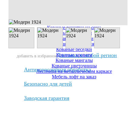
Кованые французские балконы
Кованые заборы
Кованые лестницы "под ключ"
Кованые решетки для камина
Кованые балконы
Кованые решетки на окна
Кованые люстры
Кованые этажерки
Кованые навершия
Кованые беседки
Кованые кровати
Доставка в любой регион
добавить в избранное
Кованые мангалы
Кованые цветочницы
Антикоррозийная обработка
Лестница на металлическом каркасе
Мебель лофт на заказ
Безопасно для детей
Заводская гарантия