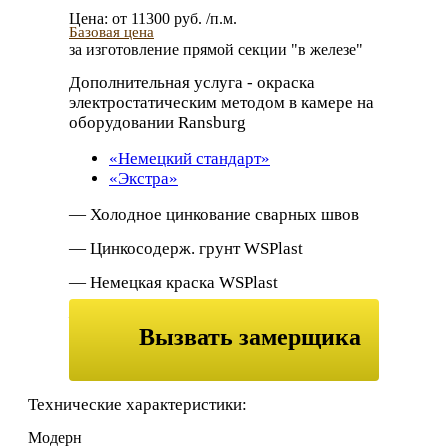
Цена:
от
11300
руб. /п.м.
Базовая цена
за изготовление прямой секции "в железе"
Дополнительная услуга
- окраска
электростатическим методом в камере на
оборудовании Ransburg
«Немецкий стандарт»
«Экстра»
— Холодное цинкование сварных швов
— Цинкосодерж. грунт WSPlast
— Немецкая краска WSPlast
— Декоративный лак патина
Вызвать замерщика
Дополнительная антикоррозийная
обработка металла
или заказать
обратный звонок
Технические характеристики:
— Дробеструйная обработка;
Модерн
— Холодное цинкование.