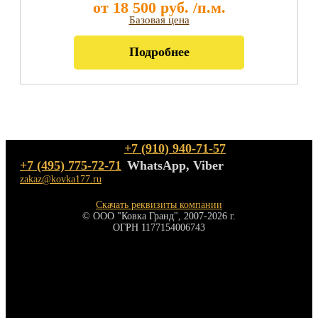
от 18 500 руб. /п.м.
Базовая цена
Подробнее
+7 (910) 940-71-57
+7 (495) 775-72-71
WhatsApp, Viber
zakaz@kovka177.ru
Скачать реквизиты компании
ко
© ООО "Ковка Гранд", 2007-2026 г.
Це
ОГРН 1177154006743
Ак
ск
оф
О