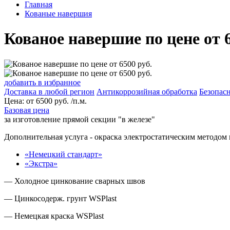
Главная
Кованые навершия
Кованое навершие по цене от 6
добавить в избранное
Доставка в любой регион
Антикоррозийная обработка
Безопасн
Цена:
от
6500
руб. /п.м.
Базовая цена
за изготовление прямой секции "в железе"
Дополнительная услуга
- окраска электростатическим методом 
«Немецкий стандарт»
«Экстра»
— Холодное цинкование сварных швов
— Цинкосодерж. грунт WSPlast
— Немецкая краска WSPlast