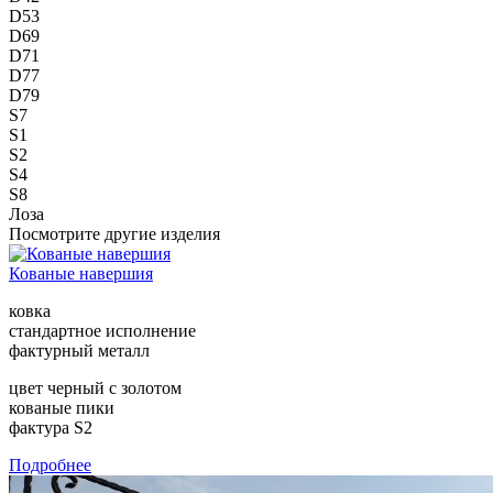
D53
D69
D71
D77
D79
S7
S1
S2
S4
S8
Лоза
Посмотрите другие изделия
Кованые навершия
ковка
стандартное исполнение
фактурный металл
цвет черный с золотом
кованые пики
фактура S2
Подробнее