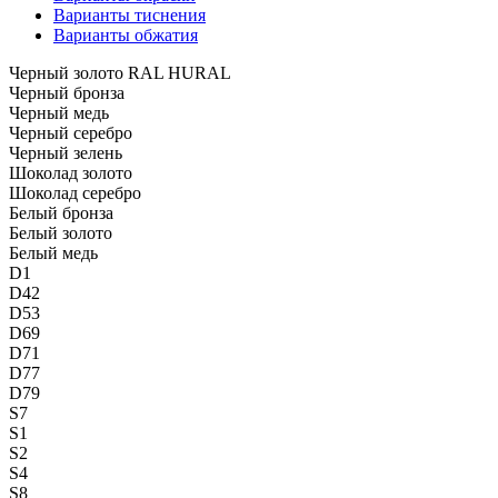
Варианты тиснения
Варианты обжатия
Черный золото RAL HURAL
Черный бронза
Черный медь
Черный серебро
Черный зелень
Шоколад золото
Шоколад серебро
Белый бронза
Белый золото
Белый медь
D1
D42
D53
D69
D71
D77
D79
S7
S1
S2
S4
S8